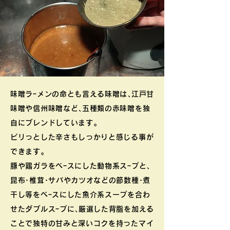
味噌ラｰメンの命とも言える味噌は､江戸甘
味噌や信州味噌など､五種類の赤味噌を独
自にブレンドしています｡
ピリっとした辛さもしっかりと感じる事が
できます｡
豚や鶏ガラをベｰスにした動物系スｰプと､
昆布･椎茸･サバやカツオなどの節数種･煮
干し等をベｰスにした魚介系スープを合わ
せたダブルスｰプに､厳選した背脂を加える
ことで独特の甘みと深いコクを持ったマイ