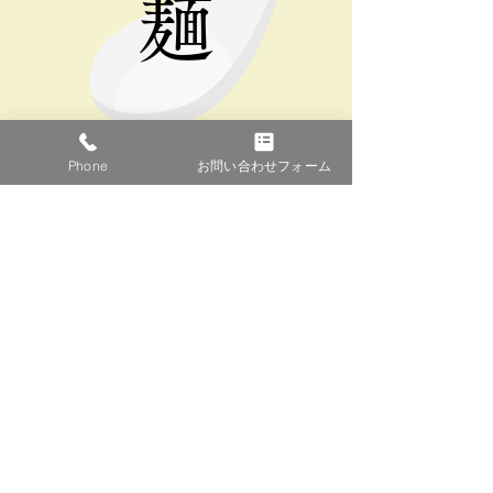
麺
Phone
お問い合わせフォーム
麺は､味噌との絡みを考えて開発された特
注の平打中太縮れ麺｡
タピオカを練りこむことで強いコシとツル