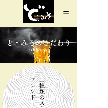
​ど・みそのこだわり
KODAWARI
ド
​二
種
類
の
ス
ー
プ
を
ブ
レ
ン