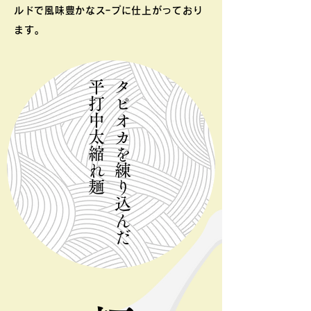
ルドで風味豊かなスｰプに仕上がっており
ます｡
麺
タ
ピ
オ
カ
を
練
り
込
ん
だ
平
打
中
太
縮
れ